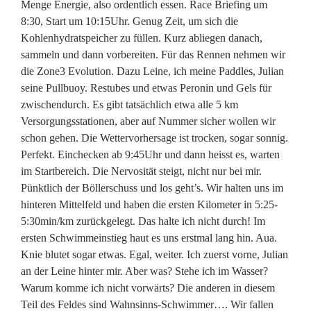
Menge Energie, also ordentlich essen. Race Briefing um
8:30, Start um 10:15Uhr. Genug Zeit, um sich die
Kohlenhydratspeicher zu füllen. Kurz abliegen danach,
sammeln und dann vorbereiten. Für das Rennen nehmen wir
die Zone3 Evolution. Dazu Leine, ich meine Paddles, Julian
seine Pullbuoy. Restubes und etwas Peronin und Gels für
zwischendurch. Es gibt tatsächlich etwa alle 5 km
Versorgungsstationen, aber auf Nummer sicher wollen wir
schon gehen. Die Wettervorhersage ist trocken, sogar sonnig.
Perfekt. Einchecken ab 9:45Uhr und dann heisst es, warten
im Startbereich. Die Nervosität steigt, nicht nur bei mir.
Pünktlich der Böllerschuss und los geht’s. Wir halten uns im
hinteren Mittelfeld und haben die ersten Kilometer in 5:25-
5:30min/km zurückgelegt. Das halte ich nicht durch! Im
ersten Schwimmeinstieg haut es uns erstmal lang hin. Aua.
Knie blutet sogar etwas. Egal, weiter. Ich zuerst vorne, Julian
an der Leine hinter mir. Aber was? Stehe ich im Wasser?
Warum komme ich nicht vorwärts? Die anderen in diesem
Teil des Feldes sind Wahnsinns-Schwimmer…. Wir fallen