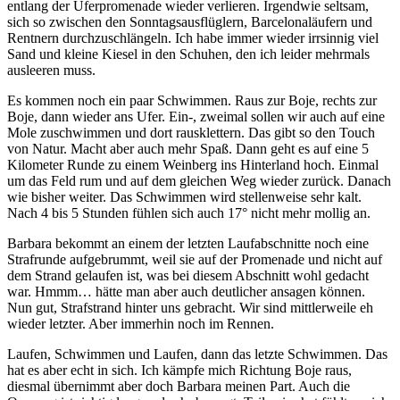
entlang der Uferpromenade wieder verlieren. Irgendwie seltsam,
sich so zwischen den Sonntagsausflüglern, Barcelonaläufern und
Rentnern durchzuschlängeln. Ich habe immer wieder irrsinnig viel
Sand und kleine Kiesel in den Schuhen, den ich leider mehrmals
ausleeren muss.
Es kommen noch ein paar Schwimmen. Raus zur Boje, rechts zur
Boje, dann wieder ans Ufer. Ein-, zweimal sollen wir auch auf eine
Mole zuschwimmen und dort rausklettern. Das gibt so den Touch
von Natur. Macht aber auch mehr Spaß. Dann geht es auf eine 5
Kilometer Runde zu einem Weinberg ins Hinterland hoch. Einmal
um das Feld rum und auf dem gleichen Weg wieder zurück. Danach
wie bisher weiter. Das Schwimmen wird stellenweise sehr kalt.
Nach 4 bis 5 Stunden fühlen sich auch 17° nicht mehr mollig an.
Barbara bekommt an einem der letzten Laufabschnitte noch eine
Strafrunde aufgebrummt, weil sie auf der Promenade und nicht auf
dem Strand gelaufen ist, was bei diesem Abschnitt wohl gedacht
war. Hmmm… hätte man aber auch deutlicher ansagen können.
Nun gut, Strafstrand hinter uns gebracht. Wir sind mittlerweile eh
wieder letzter. Aber immerhin noch im Rennen.
Laufen, Schwimmen und Laufen, dann das letzte Schwimmen. Das
hat es aber echt in sich. Ich kämpfe mich Richtung Boje raus,
diesmal übernimmt aber doch Barbara meinen Part. Auch die