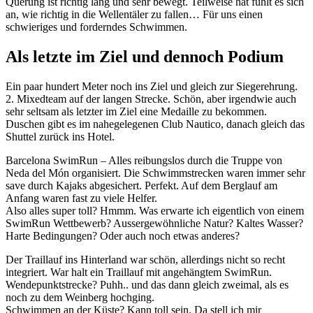
Querung ist richtig lang und sehr bewegt. Teilweise hat fühlt es sich
an, wie richtig in die Wellentäler zu fallen… Für uns einen
schwieriges und forderndes Schwimmen.
Als letzte im Ziel und dennoch Podium
Ein paar hundert Meter noch ins Ziel und gleich zur Siegerehrung.
2. Mixedteam auf der langen Strecke. Schön, aber irgendwie auch
sehr seltsam als letzter im Ziel eine Medaille zu bekommen.
Duschen gibt es im nahegelegenen Club Nautico, danach gleich das
Shuttel zurück ins Hotel.
Barcelona SwimRun – Alles reibungslos durch die Truppe von
Neda del Món organisiert. Die Schwimmstrecken waren immer sehr
save durch Kajaks abgesichert. Perfekt. Auf dem Berglauf am
Anfang waren fast zu viele Helfer.
Also alles super toll? Hmmm. Was erwarte ich eigentlich von einem
SwimRun Wettbewerb? Aussergewöhnliche Natur? Kaltes Wasser?
Harte Bedingungen? Oder auch noch etwas anderes?
Der Traillauf ins Hinterland war schön, allerdings nicht so recht
integriert. War halt ein Traillauf mit angehängtem SwimRun.
Wendepunktstrecke? Puhh.. und das dann gleich zweimal, als es
noch zu dem Weinberg hochging.
Schwimmen an der Küste? Kann toll sein. Da stell ich mir