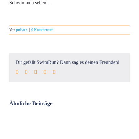
Schwimmen sehen….
Von
pulsar.x
|
0 Kommentare
Dir gefällt SwimRun? Dann sag es deinen Freunden!
Facebook
Twitter
LinkedIn
Pinterest
E-
Mail
Ähnliche Beiträge