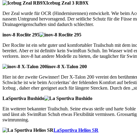
Icebug Zeal 3 RB9X
Der Zeal wurde für OCR (Hindernisrennen) entwickelt. Wie beim Acce
nassem Untrgrund hervorragend. Der seitliche Schutz für die Füsse ma
Drainageeigenschaften sind dadurch schlechter.
inov-8 Roclite 295
Der Roclite ist ein sehr guter und komfortabler Trailschuh mit dem in
bereitet. Aber er ist definitiv kein SwimRun Schuh. Im Wasser wird 
verloren. inov-8 hat andere Modelle zu bieten, die tauglicher für Sw
inov-8 X-Talon 200
Hier ist der zweite Gewinner! Der X-Talon 200 vereint den berühmten
Schwäche ist wie beim Acceleritas’ der fehlenden Komfort auf befesti
Icebug , daher eher geeignet auch für längere Strecken. Durch den „sta
LaSportiva Bushido
Ein weiterer bekannter Trailschuh. Seine etwas steife und harte Sohle
und lässt als SwimRun Schuh etwas Flexibilität vermissen. Grossartiger
swimrunning.
LaSportiva Helios SR