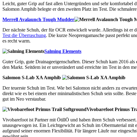
Leicht, guter Grip auf fast allen Untergründen und sehr komfortabe
Salomon Amphib belegte er den zweiten Platz im Test. Die schmalere, 
Merrell Avalaunch Tough Mudder
Der nächste Schuh, der für OCR entwickelt wurde. Allerdings ist er deu
Test die Überraschung
. Die kurze Neoprengamasche passt perfekt und
es recht warm.
Salming Elements
Guter Grip, gute Drainageeigenschaften. Dieser Schuh kam 2016 als 
den Markt. Seitdem ist er unverändert und erreichte im Test in den me
Salomon S-Lab XA Amphib
Der teuerste Schuh im Test. Wie bei Salomon nicht anders zu erwarten,
direkt wie es bei einem eher minimalistischen Schuh sein sollte. Be
gut im Neo verstaubar.
Vivobarefoot Primus Tr
Vivobarefoot ist Partner mit ÖtillÖ und haben ihren Schuh verbessert.
unausgewogen ist. Ein Leichtgewicht an Schuh im Obermaterial mit ein
aufgrund seiner enormen Flexibilität. Für längere Läufe nur einges
gewöhnt sein.