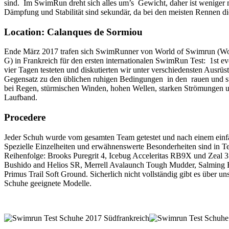
sind. Im SwimRun dreht sich alles um’s Gewicht, daher ist wenige
Dämpfung und Stabilität sind sekundär, da bei den meisten Rennen die
Location: Calanques de Sormiou
Ende März 2017 trafen sich SwimRunner von World of Swimrun (W
G) in Frankreich für den ersten internationalen SwimRun Test: 1st ev
vier Tagen testeten und diskutierten wir unter verschiedensten Aus
Gegensatz zu den üblichen ruhigen Bedingungen in den rauen und ste
bei Regen, stürmischen Winden, hohen Wellen, starken Strömungen und
Laufband.
Procedere
Jeder Schuh wurde vom gesamten Team getestet und nach einem einfac
Spezielle Einzelheiten und erwähnenswerte Besonderheiten sind in Te
Reihenfolge: Brooks Puregrit 4, Icebug Acceleritas RB9X und Zeal 
Bushido and Helios SR, Merrell Avalaunch Tough Mudder, Salming
Primus Trail Soft Ground. Sicherlich nicht vollständig gibt es über 
Schuhe geeignete Modelle.