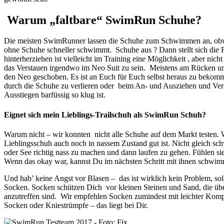
Warum „faltbare“ SwimRun Schuhe?
Die meisten SwimRunner lassen die Schuhe zum Schwimmen an, obwo
ohne Schuhe schneller schwimmt. Schuhe aus ? Dann stellt sich die 
hinterherziehen ist vielleicht im Training eine Möglichkeit , aber ni
das Verstauen irgendwo im Neo Suit zu sein. Meistens am Rücken unt
den Neo geschoben. Es ist an Euch für Euch selbst heraus zu bekom
durch die Schuhe zu verlieren oder beim An- und Ausziehen und Vers
Ausstiegen barfüssig so klug ist.
Eignet sich mein Lieblings-Trailschuh als SwimRun Schuh?
Warum nicht – wir konnten nicht alle Schuhe auf dem Markt testen. Wi
Lieblingsschuh auch noch in nassem Zustand gut ist. Nicht gleich sc
oder See richtig nass zu machen und dann laufen zu gehen. Fühlen si
Wenn das okay war, kannst Du im nächsten Schritt mit ihnen schwi
Und hab’ keine Angst vor Blasen – das ist wirklich kein Problem, so
Socken. Socken schützen Dich vor kleinen Steinen und Sand, die übe
anzutreffen sind. Wir empfehlen Socken zumindest mit leichter Kompr
Socken oder Kniestrümpfe – das liegt bei Dir.