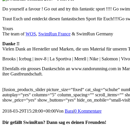
Do yourself a favour ! Go out and try this fantastic sport !!!! Go swi
Traut Euch und entdeckt diesen fantastischen Sport für Euch!!!!Go s
Yours
The team of
WOS
,
SwimRun France
& SwimRun Germany
Danke !!
Vielen Dank an Hersteller und Marken, die uns Material für unseren T
Brooks | Icebug | inov-8 | La Sportiva | Merell | Nike | Salomon | Vivo
Ebenfalls ein grosses Dankeschön an www.randorunning.com in Marseil
ihre Gastfreundschaft.
[fusion_products_slider picture_size=“fixed“ cat_slug=“schuhe“ num
autoplay=“yes“ columns=“5″ column_spacing=““ scroll_items=““ s
show_price=“yes“ show_buttons=“yes“ hide_on_mobile=“small-visibility
2018-03-29T15:28:00+00:00
Von
Bara
|
0 Kommentare
Dir gefällt SwimRun? Dann sag es deinen Freunden!