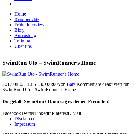
Home
Rennberichte
Frühe Interviews
Blog
Ausrüstung
Training
Über uns
SwimRun Utö – SwimRunner’s Home
2017-08-03T13:51:36+00:00
Von
Bara
|
Kommentare deaktiviert
für
SwimRun Utö – SwimRunner’s Home
Dir gefällt SwimRun? Dann sag es deinen Freunden!
Facebook
Twitter
LinkedIn
Pinterest
E-Mail
Disclaimer
Impressum