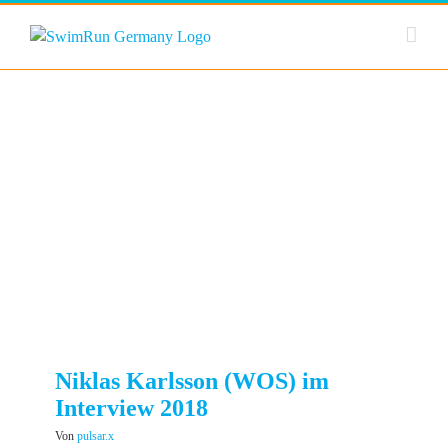
Zum
Inhalt
springen
Niklas Karlsson (WOS) im
Interview 2018
Von
pulsar.x