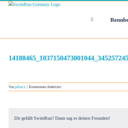
Zum
Inhalt
springen
Rennbe
14188465_1037150473001044_34525724
für
Von
pulsar.x
|
Kommentare deaktiviert
14188465_1037150473001044_3452572459234
Dir gefällt SwimRun? Dann sag es deinen Freunden!