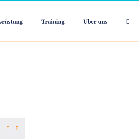
srüstung
Training
Über uns
k
ter
LinkedIn
Pinterest
E-
Mail