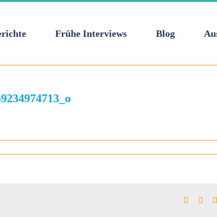
richte
Frühe Interviews
Blog
Au
59234974713_o
974713_o
Faceboo
Twit